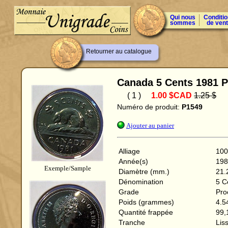
Qui nous
Conditi
sommes
de ven
Retourner au catalogue
Canada 5 Cents 1981 P
( 1 )
1.00 $CAD
1.25 $
Numéro de produit:
P1549
Ajouter au panier
Alliage
100
Année(s)
198
Exemple/Sample
Diamètre (mm.)
21.
Dénomination
5 C
Grade
Pro
Poids (grammes)
4.5
Quantité frappée
99,
Tranche
Lis