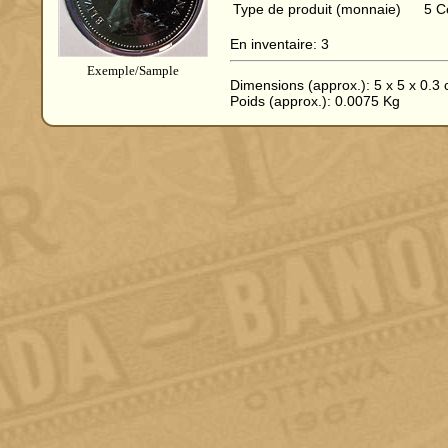
Type de produit (monnaie)
5 C
En inventaire: 3
Exemple/Sample
Dimensions (approx.): 5 x 5 x 0.3
Poids (approx.): 0.0075 Kg