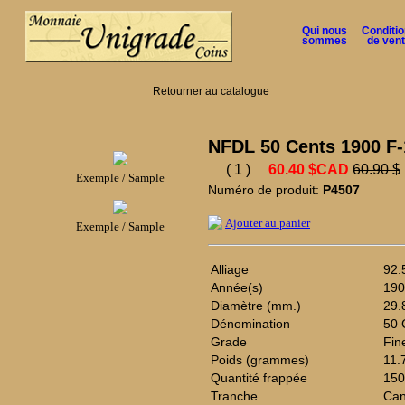
Qui nous
Conditi
sommes
de ven
Retourner au catalogue
NFDL 50 Cents 1900 F-
( 1 )
60.40 $CAD
60.90 $
Exemple / Sample
Numéro de produit:
P4507
Ajouter au panier
Exemple / Sample
Alliage
92.
Année(s)
190
Diamètre (mm.)
29.
Dénomination
50 
Grade
Fin
Poids (grammes)
11.
Quantité frappée
150
Tranche
Can