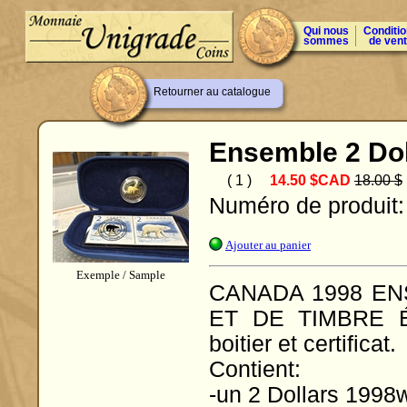
Qui nous
Conditi
sommes
de ven
Retourner au catalogue
Ensemble 2 Dol
( 1 )
14.50 $CAD
18.00 $
Numéro de produit
Ajouter au panier
Exemple / Sample
CANADA 1998 EN
ET DE TIMBRE É
boitier et certificat.
Contient:
-un 2 Dollars 1998