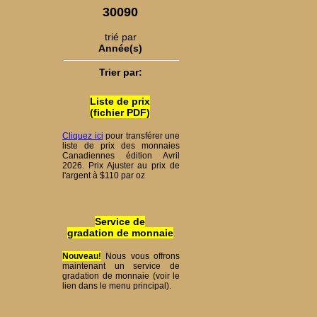
30090
trié par
Année(s)
Trier par:
Liste de prix
(fichier PDF)
Cliquez ici
pour transférer une
liste de prix des monnaies
Canadiennes édition Avril
2026. Prix Ajuster au prix de
l'argent à $110 par oz
Service de
gradation de monnaie
Nouveau!
Nous vous offrons
maintenant un service de
gradation de monnaie (voir le
lien dans le menu principal).