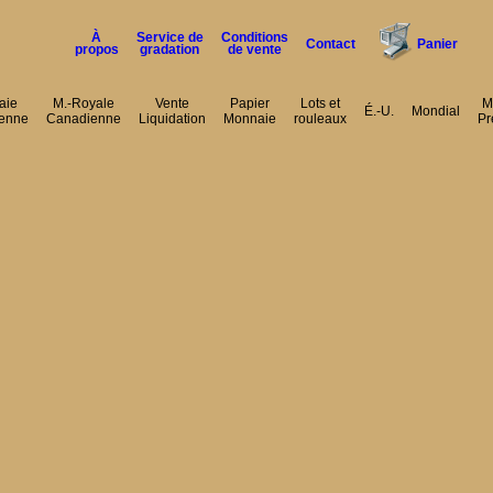
À
Service de
Conditions
Contact
Panier
propos
gradation
de vente
aie
M.-Royale
Vente
Papier
Lots et
M
É.-U.
Mondial
enne
Canadienne
Liquidation
Monnaie
rouleaux
Pr