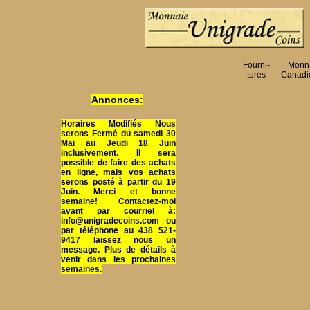
Fourni-
Monn
tures
Canadi
Annonces:
Horaires Modifiés Nous
serons Fermé du samedi 30
Mai au Jeudi 18 Juin
inclusivement. Il sera
possible de faire des achats
en ligne, mais vos achats
serons posté à partir du 19
Juin. Merci et bonne
semaine! Contactez-moi
avant par courriel à:
info@unigradecoins.com ou
par téléphone au 438 521-
9417 laissez nous un
message. Plus de détails à
venir dans les prochaines
semaines.