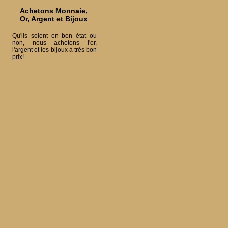
Achetons Monnaie,
Or, Argent et Bijoux
Qu'ils soient en bon état ou
non, nous achetons l'or,
l'argent et les bijoux à très bon
prix!