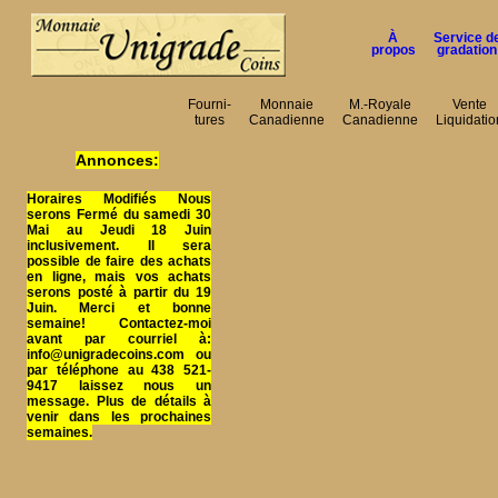
À
Service d
propos
gradation
Fourni-
Monnaie
M.-Royale
Vente
tures
Canadienne
Canadienne
Liquidatio
Annonces:
Horaires Modifiés Nous
serons Fermé du samedi 30
Mai au Jeudi 18 Juin
inclusivement. Il sera
possible de faire des achats
en ligne, mais vos achats
serons posté à partir du 19
Juin. Merci et bonne
semaine! Contactez-moi
avant par courriel à:
info@unigradecoins.com ou
par téléphone au 438 521-
9417 laissez nous un
message. Plus de détails à
venir dans les prochaines
semaines.