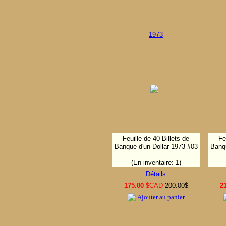
1973
Feuille de 40 Billets de
Fe
Banque d'un Dollar 1973 #03
Banqu
(En inventaire: 1)
Détails
175.00
$CAD
200.00$
2
Ajouter au panier