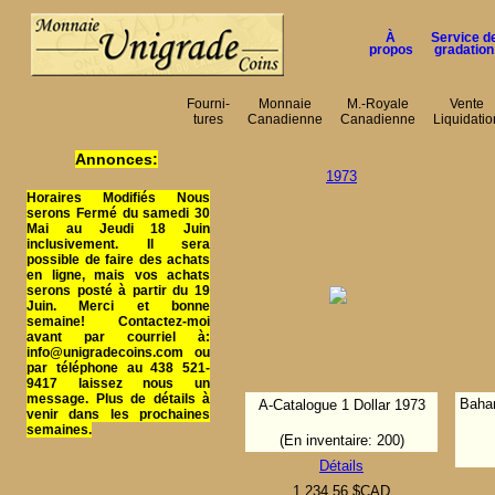
À
Service d
propos
gradation
Fourni-
Monnaie
M.-Royale
Vente
tures
Canadienne
Canadienne
Liquidatio
Annonces:
1973
Horaires Modifiés Nous
serons Fermé du samedi 30
Mai au Jeudi 18 Juin
inclusivement. Il sera
possible de faire des achats
en ligne, mais vos achats
serons posté à partir du 19
Juin. Merci et bonne
semaine! Contactez-moi
avant par courriel à:
info@unigradecoins.com ou
par téléphone au 438 521-
9417 laissez nous un
message. Plus de détails à
Baham
A-Catalogue 1 Dollar 1973
venir dans les prochaines
semaines.
(En inventaire: 200)
Détails
1,234.56 $CAD