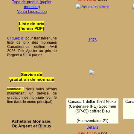
Type de produit (papier
Ajouter au panier
monnaie)
Vente Liquidation
Liste de prix
(fichier PDF)
Cliquez ici
pour transférer une
1973
liste de prix des monnaies
Canadiennes édition Avril
2026. Prix Ajuster au prix de
l'argent à $110 par oz
Service de
gradation de monnaie
Nouveau!
Nous vous offrons
maintenant un service de
gradation de monnaie (voir le
Canada 1 dollar 1973 Nickel
Cana
lien dans le menu principal).
(Centenaire IPE) Spécimen
(SP-65) coffret Bleu
(En inventaire: 21)
Achetons Monnaie,
Or, Argent et Bijoux
Détails