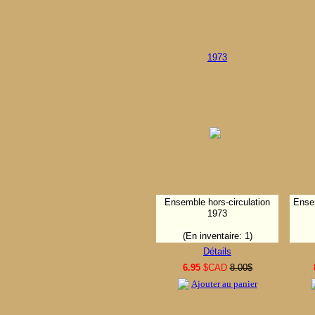
1973
Ensemble hors-circulation
Ense
1973
(En inventaire: 1)
Détails
6.95
$CAD
8.00$
Ajouter au panier