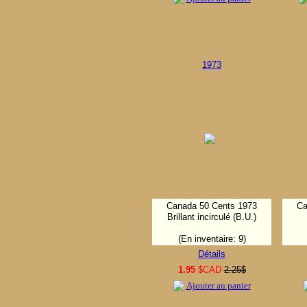
1973
Canada 50 Cents 1973
Ca
Brillant incirculé (B.U.)
(En inventaire: 9)
Détails
1.95
$CAD
2.25$
Ajouter au panier