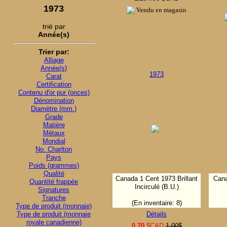
1973
Vendu en magasin
trié par
Année(s)
Trier par:
Alliage
Année(s)
1973
Carat
Certification
Contenu d'or pur (onces)
Dénomination
Diamètre (mm.)
Grade
Matière
Métaux
Mondial
No. Charlton
Pays
Poids (grammes)
Qualité
Canada 1 Cent 1973 Brillant
Cana
Quantité frappée
Incirculé (B.U.)
Signatures
Tranche
(En inventaire: 8)
Type de produit (monnaie)
Type de produit (monnaie
Détails
royale canadienne)
0.70
$CAD
1.00$