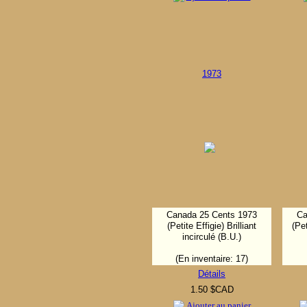
1973
Canada 25 Cents 1973
Ca
(Petite Effigie) Brilliant
(Pet
incirculé (B.U.)
(En inventaire: 17)
Détails
1.50 $CAD
Ajouter au panier