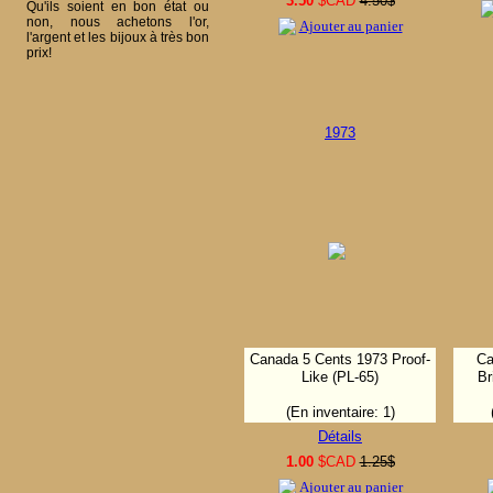
3.50
$CAD
4.50$
Qu'ils soient en bon état ou
non, nous achetons l'or,
Ajouter au panier
l'argent et les bijoux à très bon
prix!
1973
Canada 5 Cents 1973 Proof-
Ca
Like (PL-65)
Br
(En inventaire: 1)
Détails
1.00
$CAD
1.25$
Ajouter au panier