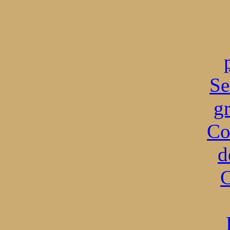
Se
g
Co
d
C