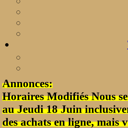
Annonces:
Horaires Modifiés Nous s
au Jeudi 18 Juin inclusivem
des achats en ligne, mais v