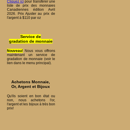
Cliquez ici
pour transférer une
liste de prix des monnaies
Canadiennes édition Avril
2026. Prix Ajuster au prix de
l'argent à $110 par oz
Service de
gradation de monnaie
Nouveau!
Nous vous offrons
maintenant un service de
gradation de monnaie (voir le
lien dans le menu principal).
Achetons Monnaie,
Or, Argent et Bijoux
Qu'ils soient en bon état ou
non, nous achetons l'or,
l'argent et les bijoux à très bon
prix!