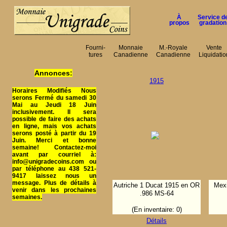
À
Service d
propos
gradation
Fourni-
Monnaie
M.-Royale
Vente
tures
Canadienne
Canadienne
Liquidatio
Annonces:
1915
Horaires Modifiés Nous
serons Fermé du samedi 30
Mai au Jeudi 18 Juin
inclusivement. Il sera
possible de faire des achats
en ligne, mais vos achats
serons posté à partir du 19
Juin. Merci et bonne
semaine! Contactez-moi
avant par courriel à:
info@unigradecoins.com ou
par téléphone au 438 521-
9417 laissez nous un
message. Plus de détails à
Autriche 1 Ducat 1915 en OR
Mexi
venir dans les prochaines
.986 MS-64
semaines.
(En inventaire: 0)
Détails