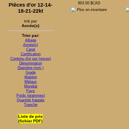
803.50 $CAD
Pièces d'or 12-14-
Plus en inventaire
18-21-22kt
trié par
Année(s)
Trier par:
Alliage
Année(s)
Carat
Certification
Contenu d'or pur (onces)
Dénomination
Diamètre (mm.)
Grade
Matière
Métaux
Mondial
Pays
Poids (grammes)
Quantité frappée
Tranche
Liste de prix
(fichier PDF)