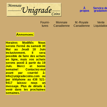
À
Service d
propos
gradation
Fourni-
Monnaie
M.-Royale
Vente
tures
Canadienne
Canadienne
Liquidatio
Annonces:
Horaires Modifiés Nous
serons Fermé du samedi 30
Mai au Jeudi 18 Juin
inclusivement. Il sera
possible de faire des achats
en ligne, mais vos achats
serons posté à partir du 19
Juin. Merci et bonne
semaine! Contactez-moi
avant par courriel à:
info@unigradecoins.com ou
par téléphone au 438 521-
9417 laissez nous un
message. Plus de détails à
venir dans les prochaines
semaines.