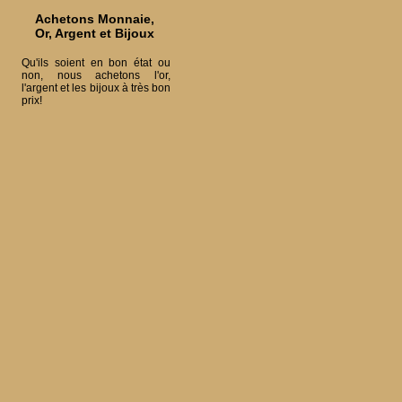
Achetons Monnaie,
Or, Argent et Bijoux
Qu'ils soient en bon état ou
non, nous achetons l'or,
l'argent et les bijoux à très bon
prix!