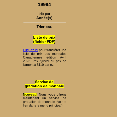
19994
trié par
Année(s)
Trier par:
Liste de prix
(fichier PDF)
Cliquez ici
pour transférer une
liste de prix des monnaies
Canadiennes édition Avril
2026. Prix Ajuster au prix de
l'argent à $110 par oz
Service de
gradation de monnaie
Nouveau!
Nous vous offrons
maintenant un service de
gradation de monnaie (voir le
lien dans le menu principal).