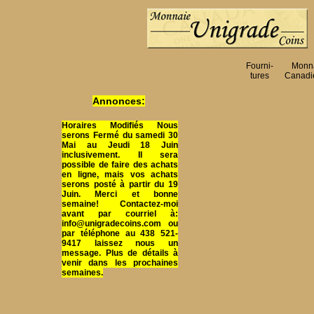
Fourni-
Monn
tures
Canadi
Annonces:
Horaires Modifiés Nous
serons Fermé du samedi 30
Mai au Jeudi 18 Juin
inclusivement. Il sera
possible de faire des achats
en ligne, mais vos achats
serons posté à partir du 19
Juin. Merci et bonne
semaine! Contactez-moi
avant par courriel à:
info@unigradecoins.com ou
par téléphone au 438 521-
9417 laissez nous un
message. Plus de détails à
venir dans les prochaines
semaines.