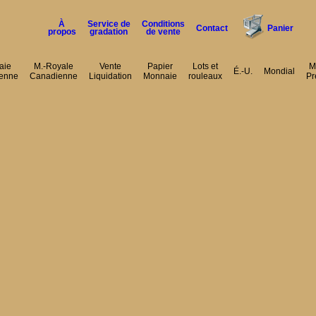
À
Service de
Conditions
Contact
Panier
propos
gradation
de vente
aie
M.-Royale
Vente
Papier
Lots et
M
É.-U.
Mondial
enne
Canadienne
Liquidation
Monnaie
rouleaux
Pr