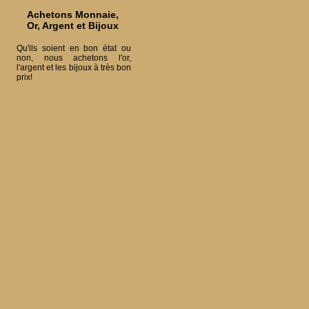
Achetons Monnaie,
Or, Argent et Bijoux
Qu'ils soient en bon état ou
non, nous achetons l'or,
l'argent et les bijoux à très bon
prix!