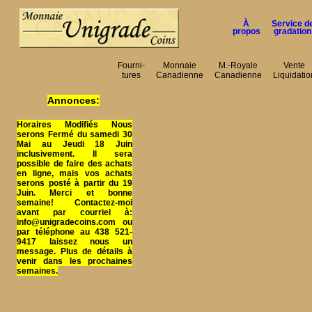
À
Service d
propos
gradation
Fourni-
Monnaie
M.-Royale
Vente
tures
Canadienne
Canadienne
Liquidatio
Annonces:
Horaires Modifiés Nous
serons Fermé du samedi 30
Mai au Jeudi 18 Juin
inclusivement. Il sera
possible de faire des achats
en ligne, mais vos achats
serons posté à partir du 19
Juin. Merci et bonne
semaine! Contactez-moi
avant par courriel à:
info@unigradecoins.com ou
par téléphone au 438 521-
9417 laissez nous un
message. Plus de détails à
venir dans les prochaines
semaines.