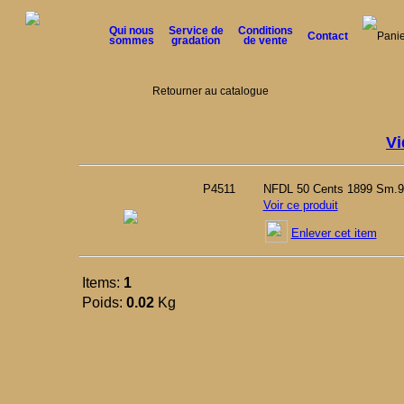
Qui nous
Service de
Conditions
Contact
Panie
sommes
gradation
de vente
Retourner au catalogue
Vi
P4511
NFDL 50 Cents 1899 Sm.9
Voir ce produit
Enlever cet item
Items:
1
Poids:
0.02
Kg