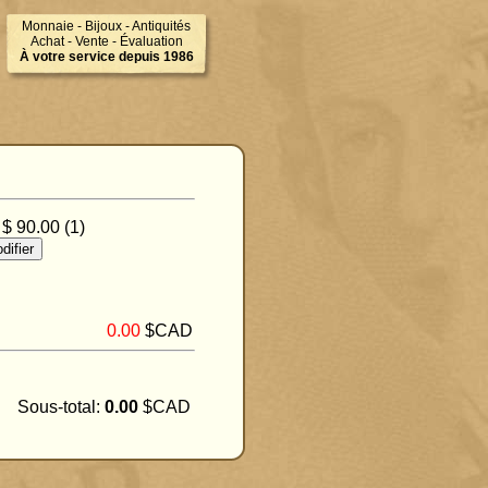
Monnaie - Bijoux - Antiquités
Achat - Vente - Évaluation
À votre service depuis 1986
 $ 90.00 (1)
0.00
$CAD
Sous-total:
0.00
$CAD