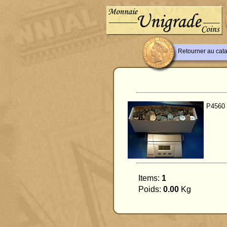
Retourner au cat
P4560
Items:
1
Poids:
0.00
Kg