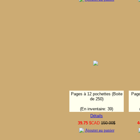
Pages à 12 pochettes (Boite
Page
de 250)
(En inventaire: 39)
Détails
39.75
$CAD
150.00$
4
Ajouter au panier