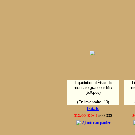
Liquidation d'Étuis de
L
monnaie grandeur Mix
mo
(500pcs)
(En inventaire: 19)
Détails
115.00
$CAD
500.00$
2
Ajouter au panier