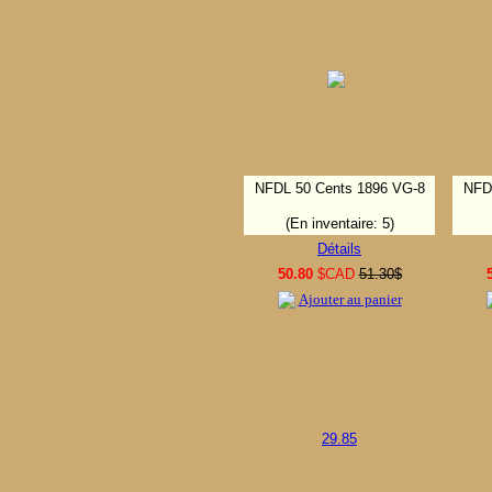
NFDL 50 Cents 1896 VG-8
NFD
(En inventaire: 5)
Détails
50.80
$CAD
51.30$
Ajouter au panier
29.85