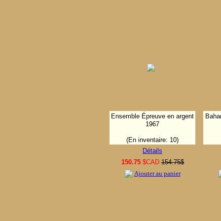
Ensemble Épreuve en argent
Baham
1967
(En inventaire: 10)
Détails
150.75
$CAD
154.75$
Ajouter au panier