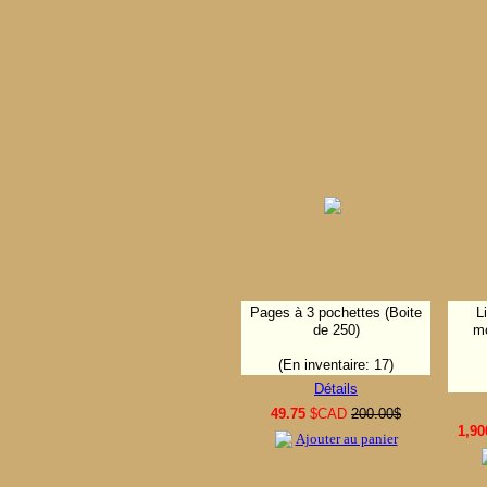
Pages à 3 pochettes (Boite
L
de 250)
mo
(En inventaire: 17)
Détails
49.75
$CAD
200.00$
1,90
Ajouter au panier