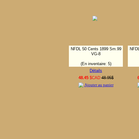
NFDL 50 Cents 1899 Sm.99
NFDL
VG-8
(En inventaire: 5)
Détails
48.45
$CAD
48.95$
Ajouter au panier