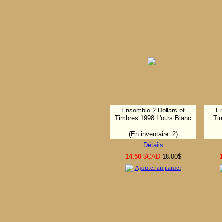
Ensemble 2 Dollars et
En
Timbres 1998 L'ours Blanc
Ti
(En inventaire: 2)
Détails
14.50
$CAD
18.00$
Ajouter au panier