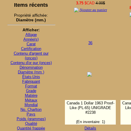
3.75
$CAD
4.00$
Items récents
Ajouter au panier
Propriété affichée:
Diamètre (mm.)
Afficher:
Alliage
Année(s)
36
Carat
Certification
Contenu d'argent pur
(onces)
Contenu d'or pur (onces)
Dénomination
Diamètre (mm.)
États-Unis
Fabriquant
Format
Grade
Matière
Métaux
Canada 1 Dollar 1963 Proof-
Canad
Mondial
Like (PL-65) UNIGRADE
Li
No. Charlton
#2238
Pays
Poids (grammes)
(En inventaire: 1)
Qualité
Quantité frappée
Détails