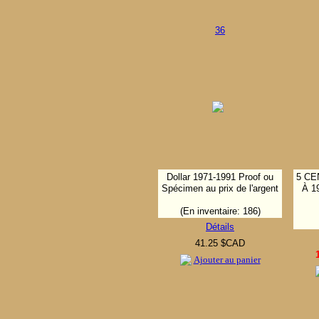
36
Dollar 1971-1991 Proof ou
5 CE
Spécimen au prix de l'argent
À 1
(En inventaire: 186)
Détails
41.25 $CAD
Ajouter au panier