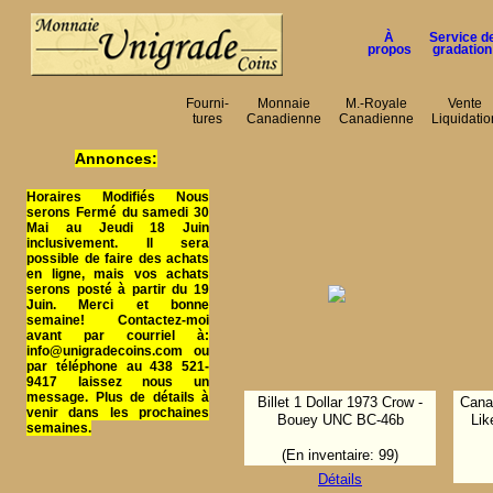
À
Service d
propos
gradation
Fourni-
Monnaie
M.-Royale
Vente
tures
Canadienne
Canadienne
Liquidatio
Annonces:
Horaires Modifiés Nous
serons Fermé du samedi 30
Mai au Jeudi 18 Juin
inclusivement. Il sera
possible de faire des achats
en ligne, mais vos achats
serons posté à partir du 19
Juin. Merci et bonne
semaine! Contactez-moi
avant par courriel à:
info@unigradecoins.com ou
par téléphone au 438 521-
9417 laissez nous un
message. Plus de détails à
Billet 1 Dollar 1973 Crow -
Canad
venir dans les prochaines
Bouey UNC BC-46b
Li
semaines.
(En inventaire: 99)
Détails