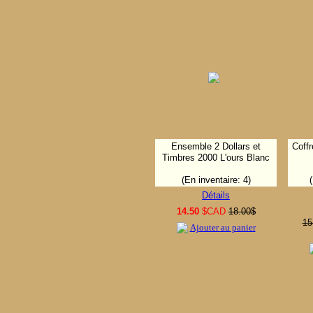
Ensemble 2 Dollars et
Coffr
Timbres 2000 L'ours Blanc
(En inventaire: 4)
Détails
14.50
$CAD
18.00$
15
Ajouter au panier