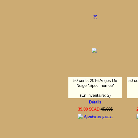
35
50 cents 2016 Anges De
50 ce
Neige *Specimen-65*
(En inventaire: 2)
Détails
39.00
$CAD
45.00$
Ajouter au panier