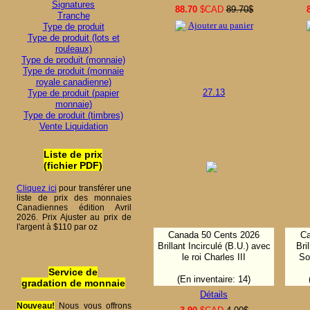
Signatures
88.70
$CAD
89.70$
Tranche
Ajouter au panier
Type de produit
Type de produit (lots et
rouleaux)
Type de produit (monnaie)
Type de produit (monnaie
royale canadienne)
27.13
Type de produit (papier
monnaie)
Type de produit (timbres)
Vente Liquidation
Liste de prix
(fichier PDF)
Cliquez ici
pour transférer une
liste de prix des monnaies
Canadiennes édition Avril
2026. Prix Ajuster au prix de
l'argent à $110 par oz
Canada 50 Cents 2026
Ca
Brillant Incirculé (B.U.) avec
Bri
le roi Charles III
So
Service de
(En inventaire: 14)
gradation de monnaie
Détails
Nouveau!
Nous vous offrons