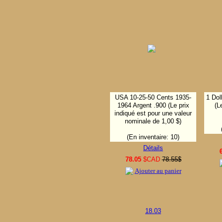
USA 10-25-50 Cents 1935-
1 Dol
1964 Argent .900 (Le prix
(L
indiqué est pour une valeur
nominale de 1,00 $)
(En inventaire: 10)
Détails
78.05
$CAD
78.55$
Ajouter au panier
18.03