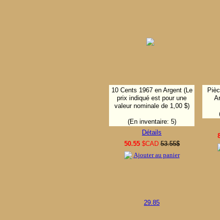
10 Cents 1967 en Argent (Le
Pièc
prix indiqué est pour une
A
valeur nominale de 1,00 $)
(En inventaire: 5)
Détails
50.55
$CAD
53.55$
Ajouter au panier
29.85