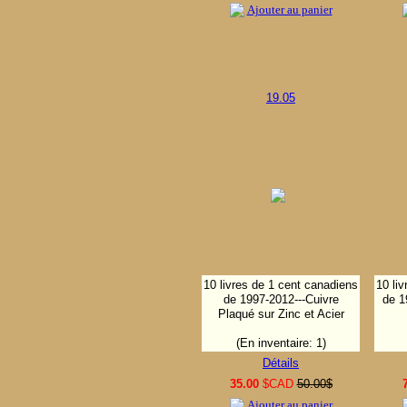
Ajouter au panier
19.05
10 livres de 1 cent canadiens
10 li
de 1997-2012---Cuivre
de 1
Plaqué sur Zinc et Acier
(En inventaire: 1)
Détails
35.00
$CAD
50.00$
Ajouter au panier