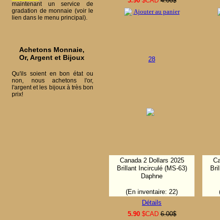
3.90
$CAD
4.00$
maintenant un service de
gradation de monnaie (voir le
Ajouter au panier
lien dans le menu principal).
Achetons Monnaie,
Or, Argent et Bijoux
28
Qu'ils soient en bon état ou
non, nous achetons l'or,
l'argent et les bijoux à très bon
prix!
Canada 2 Dollars 2025
Ca
Brillant Incirculé (MS-63)
Bri
Daphne
(En inventaire: 22)
Détails
5.90
$CAD
6.00$